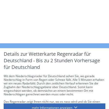
Details zur Wetterkarte
Regenradar für
Deutschland - Bis zu 2 Stunden Vorhersage
für Deutschland
Mit dem Niederschlagsradar für Deutschland sehen Sie, wo gerade
Niederschlag in Form von Regen oder Schnee fällt. Alle 5 Minuten erhalten
wir ein neues Radarbild. Durch den zeitlichen Verlauf erkennen Sie die
Zugbahn der Niederschlagsgebiete über Deutschland. Somit kann
eingeschätzt werden, ob demnächst an einem bestimmten Ort mit
Niederschlägen gerechnet werden muss oder nicht.
Das Regenradar zeigt Ihnen nicht nur, wo es nass wird und ob Sie einen
Regenschirm brauchen, sondern gibt Ihnen zusätzlich Informationen über
mehr Informationen anzeigen
die Niederschlagsintensität. Diese bezieht sich laut offiziellen Richtlinien