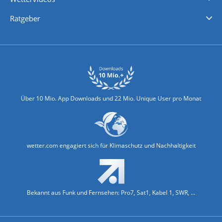
Nachrichten
Deutschlandwetter
Schweizwetter
Österreichwetter
Regionalwetter
Wetter in Europa
Wetter Weltweit
Wetterlexikon
Promi-News
Ratgeber
Biowetter
Glätteindex
Reiseziel Finder
Erkältungswetter
Klima & Umwelt
Über 10 Mio. App Downloads und 22 Mio. Unique User pro Monat
wetter.com engagiert sich für Klimaschutz und Nachhaltigkeit
Bekannt aus Funk und Fernsehen: Pro7, Sat1, Kabel 1, SWR, ...