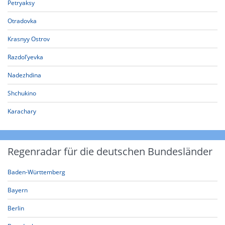
Petryaksy
Otradovka
Krasnyy Ostrov
Razdol’yevka
Nadezhdina
Shchukino
Karachary
Regenradar für die deutschen Bundesländer
Baden-Württemberg
Bayern
Berlin