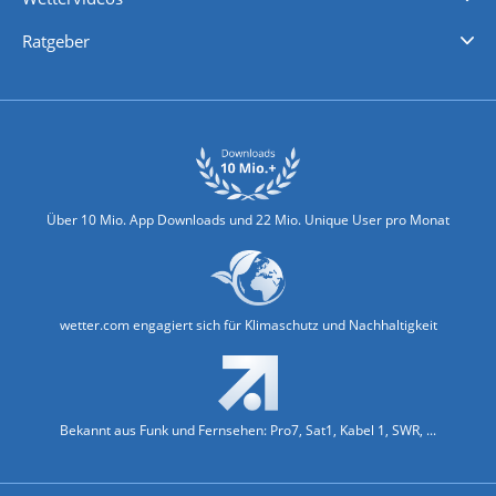
Nachrichten
Deutschlandwetter
Schweizwetter
Österreichwetter
Regionalwetter
Wetter in Europa
Wetter Weltweit
Wetterlexikon
Promi-News
Ratgeber
Biowetter
Glätteindex
Reiseziel Finder
Erkältungswetter
Klima & Umwelt
Über 10 Mio. App Downloads und 22 Mio. Unique User pro Monat
wetter.com engagiert sich für Klimaschutz und Nachhaltigkeit
Bekannt aus Funk und Fernsehen: Pro7, Sat1, Kabel 1, SWR, ...