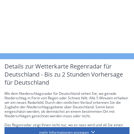
Details zur Wetterkarte
Regenradar für
Deutschland - Bis zu 2 Stunden Vorhersage
für Deutschland
Mit dem Niederschlagsradar für Deutschland sehen Sie, wo gerade
Niederschlag in Form von Regen oder Schnee fällt. Alle 5 Minuten erhalten
wir ein neues Radarbild. Durch den zeitlichen Verlauf erkennen Sie die
Zugbahn der Niederschlagsgebiete über Deutschland. Somit kann
eingeschätzt werden, ob demnächst an einem bestimmten Ort mit
Niederschlägen gerechnet werden muss oder nicht.
Das Regenradar zeigt Ihnen nicht nur, wo es nass wird und ob Sie einen
Regenschirm brauchen, sondern gibt Ihnen zusätzlich Informationen über
mehr Informationen anzeigen
die Niederschlagsintensität. Diese bezieht sich laut offiziellen Richtlinien