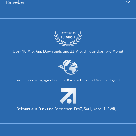
Ratgeber
Biowetter
Glätteindex
Reiseziel Finder
Erkältungswetter
Klima & Umwelt
Über 10 Mio. App Downloads und 22 Mio. Unique User pro Monat
wetter.com engagiert sich für Klimaschutz und Nachhaltigkeit
Bekannt aus Funk und Fernsehen: Pro7, Sat1, Kabel 1, SWR, ...