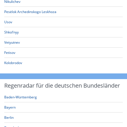
Nikulichev
Pesëlok Archedinskogo Leskhoza
Usov
Shkol’nyy
Vetyutnev
Fetisov
Kolobrodov
Regenradar für die deutschen Bundesländer
Baden-Württemberg
Bayern
Berlin