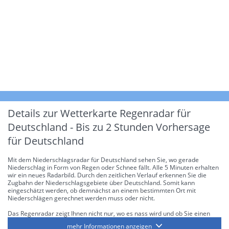
Details zur Wetterkarte
Regenradar für
Deutschland - Bis zu 2 Stunden Vorhersage
für Deutschland
Mit dem Niederschlagsradar für Deutschland sehen Sie, wo gerade
Niederschlag in Form von Regen oder Schnee fällt. Alle 5 Minuten erhalten
wir ein neues Radarbild. Durch den zeitlichen Verlauf erkennen Sie die
Zugbahn der Niederschlagsgebiete über Deutschland. Somit kann
eingeschätzt werden, ob demnächst an einem bestimmten Ort mit
Niederschlägen gerechnet werden muss oder nicht.
Das Regenradar zeigt Ihnen nicht nur, wo es nass wird und ob Sie einen
Regenschirm brauchen, sondern gibt Ihnen zusätzlich Informationen über
mehr Informationen anzeigen
die Niederschlagsintensität. Diese bezieht sich laut offiziellen Richtlinien