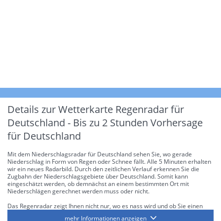
Details zur Wetterkarte
Regenradar für
Deutschland - Bis zu 2 Stunden Vorhersage
für Deutschland
Mit dem Niederschlagsradar für Deutschland sehen Sie, wo gerade
Niederschlag in Form von Regen oder Schnee fällt. Alle 5 Minuten erhalten
wir ein neues Radarbild. Durch den zeitlichen Verlauf erkennen Sie die
Zugbahn der Niederschlagsgebiete über Deutschland. Somit kann
eingeschätzt werden, ob demnächst an einem bestimmten Ort mit
Niederschlägen gerechnet werden muss oder nicht.
Das Regenradar zeigt Ihnen nicht nur, wo es nass wird und ob Sie einen
Regenschirm brauchen, sondern gibt Ihnen zusätzlich Informationen über
mehr Informationen anzeigen
die Niederschlagsintensität. Diese bezieht sich laut offiziellen Richtlinien