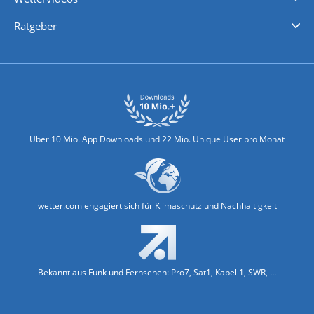
Nachrichten
Deutschlandwetter
Schweizwetter
Österreichwetter
Regionalwetter
Wetter in Europa
Wetter Weltweit
Wetterlexikon
Promi-News
Ratgeber
Biowetter
Glätteindex
Reiseziel Finder
Erkältungswetter
Klima & Umwelt
Über 10 Mio. App Downloads und 22 Mio. Unique User pro Monat
wetter.com engagiert sich für Klimaschutz und Nachhaltigkeit
Bekannt aus Funk und Fernsehen: Pro7, Sat1, Kabel 1, SWR, ...