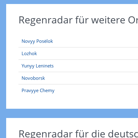
Regenradar für weitere O
Novyy Posëlok
Lozhok
Yunyy Leninets
Novoborsk
Pravyye Chemy
Regenradar für die deut