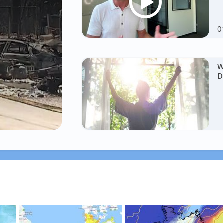
0
W
D