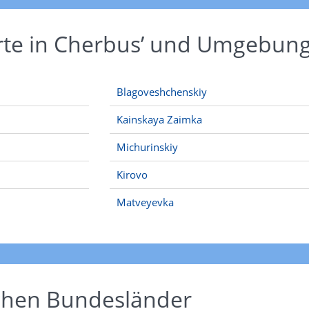
rte in Cherbus’ und Umgebun
Blagoveshchenskiy
Kainskaya Zaimka
Michurinskiy
Kirovo
Matveyevka
schen Bundesländer