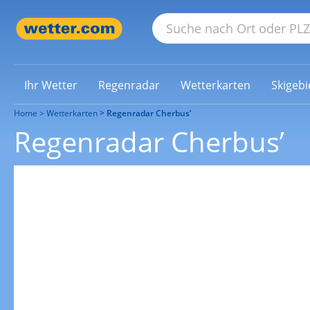
Ihr Wetter
Regenradar
Wetterkarten
Skigebi
Home
Wetterkarten
Regenradar Cherbus’
Regenradar Cherbus’