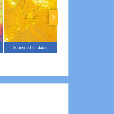
Sonnenscheindauer
Temperaturen