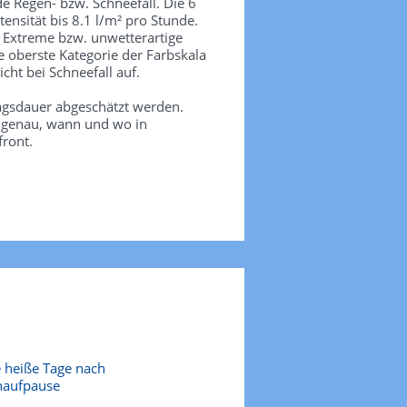
de Regen- bzw. Schneefall. Die 6
tensität bis 8.1 l/m² pro Stunde.
. Extreme bzw. unwetterartige
e oberste Kategorie der Farbskala
icht bei Schneefall auf.
agsdauer abgeschätzt werden.
e genau, wann und wo in
front.
 heiße Tage nach
naufpause