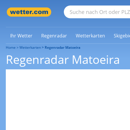
Ihr Wetter
Regenradar
Wetterkarten
Skigebi
Home
Wetterkarten
Regenradar Matoeira
Regenradar Matoeira