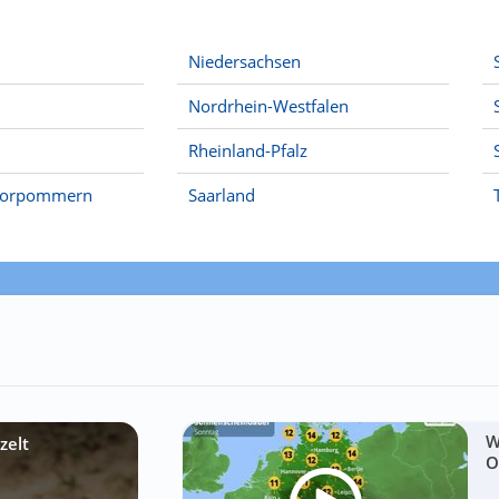
Niedersachsen
Nordrhein-Westfalen
Rheinland-Pfalz
Vorpommern
Saarland
W
zelt
O