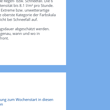
de Regen- bzw. Schneefall. Die 6
tensität bis 8.1 l/m² pro Stunde.
. Extreme bzw. unwetterartige
e oberste Kategorie der Farbskala
icht bei Schneefall auf.
agsdauer abgeschätzt werden.
e genau, wann und wo in
front.
hung zum Wochenstart in diesen
en