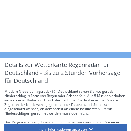
Details zur Wetterkarte
Regenradar für
Deutschland - Bis zu 2 Stunden Vorhersage
für Deutschland
Mit dem Niederschlagsradar für Deutschland sehen Sie, wo gerade
Niederschlag in Form von Regen oder Schnee fällt. Alle 5 Minuten erhalten
wir ein neues Radarbild. Durch den zeitlichen Verlauf erkennen Sie die
Zugbahn der Niederschlagsgebiete über Deutschland. Somit kann
eingeschätzt werden, ob demnächst an einem bestimmten Ort mit
Niederschlägen gerechnet werden muss oder nicht.
Das Regenradar zeigt Ihnen nicht nur, wo es nass wird und ob Sie einen
Regenschirm brauchen, sondern gibt Ihnen zusätzlich Informationen über
mehr Informationen anzeigen
die Niederschlagsintensität. Diese bezieht sich laut offiziellen Richtlinien