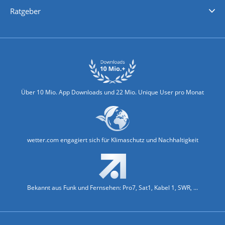
Nachrichten
Deutschlandwetter
Schweizwetter
Österreichwetter
Regionalwetter
Wetter in Europa
Wetter Weltweit
Wetterlexikon
Promi-News
Ratgeber
Biowetter
Glätteindex
Reiseziel Finder
Erkältungswetter
Klima & Umwelt
Über 10 Mio. App Downloads und 22 Mio. Unique User pro Monat
wetter.com engagiert sich für Klimaschutz und Nachhaltigkeit
Bekannt aus Funk und Fernsehen: Pro7, Sat1, Kabel 1, SWR, ...