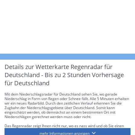
Details zur Wetterkarte
Regenradar für
Deutschland - Bis zu 2 Stunden Vorhersage
für Deutschland
Mit dem Niederschlagsradar für Deutschland sehen Sie, wo gerade
Niederschlag in Form von Regen oder Schnee fällt. Alle 5 Minuten erhalten
wir ein neues Radarbild. Durch den zeitlichen Verlauf erkennen Sie die
Zugbahn der Niederschlagsgebiete über Deutschland. Somit kann
eingeschätzt werden, ob demnächst an einem bestimmten Ort mit
Niederschlägen gerechnet werden muss oder nicht.
Das Regenradar zeigt Ihnen nicht nur, wo es nass wird und ob Sie einen
Regenschirm brauchen, sondern gibt Ihnen zusätzlich Informationen über
mehr Informationen anzeigen
die Niederschlagsintensität. Diese bezieht sich laut offiziellen Richtlinien