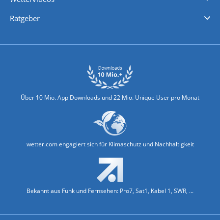
Nachrichten
Deutschlandwetter
Schweizwetter
Österreichwetter
Regionalwetter
Wetter in Europa
Wetter Weltweit
Wetterlexikon
Promi-News
Ratgeber
Biowetter
Glätteindex
Reiseziel Finder
Erkältungswetter
Klima & Umwelt
Über 10 Mio. App Downloads und 22 Mio. Unique User pro Monat
wetter.com engagiert sich für Klimaschutz und Nachhaltigkeit
Bekannt aus Funk und Fernsehen: Pro7, Sat1, Kabel 1, SWR, ...