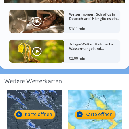
Wetter morgen: Schlaflos in
Deutschland! Hier gibt es eine
Tropennacht
01:11 min
7-Tage-Wetter: Historischer
Wassermangel und
sorgenvoller Blick zum Himmel
02:00 min
Weitere Wetterkarten
Karte öffnen
Karte öffnen