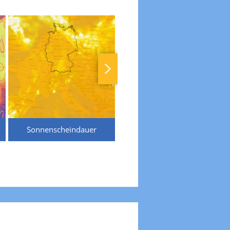
Sonnenscheindauer
Temperaturen