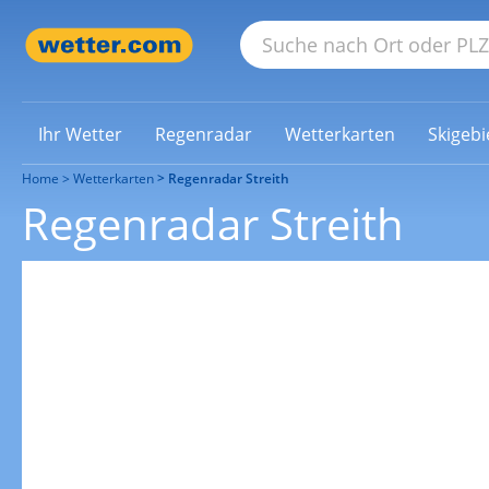
Ihr Wetter
Regenradar
Wetterkarten
Skigebi
Home
Wetterkarten
Regenradar Streith
Regenradar Streith