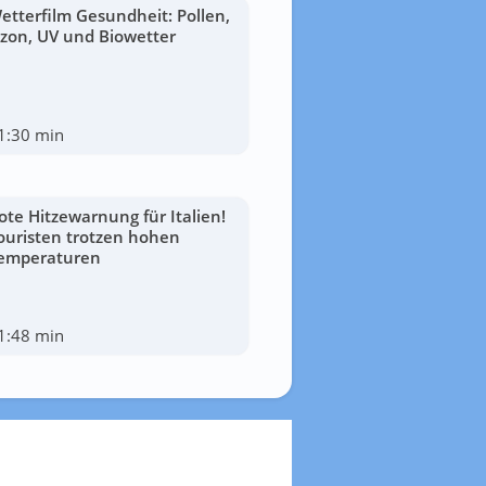
etterfilm Gesundheit: Pollen,
zon, UV und Biowetter
1:30 min
ote Hitzewarnung für Italien!
ouristen trotzen hohen
emperaturen
1:48 min