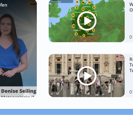
W
pfen
O
0
R
T
T
0