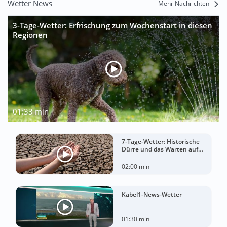
Wetter News
Mehr Nachrichten
3-Tage-Wetter: Erfrischung zum Wochenstart in diesen
Regionen
01:33 min
7-Tage-Wetter: Historische
Dürre und das Warten auf
Landregen
02:00 min
Kabel1-News-Wetter
01:30 min