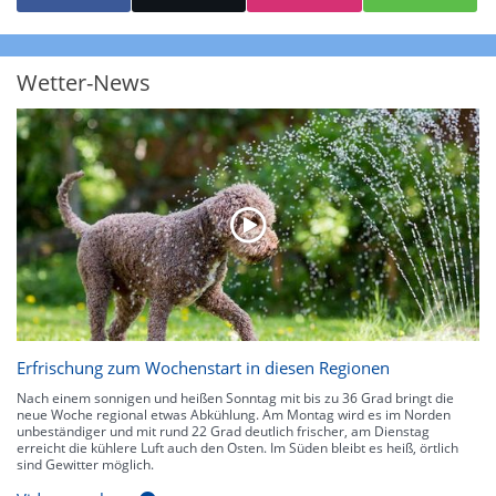
starke Niederschläge bis 35 l/m² pro Stunde. Hier können bereits Gewitter
auftreten. Extreme bzw. unwetterartige Niederschlagsereignisse mit
heftigen Gewittern, Starkregen, Hagel oder Graupel werden in Orange und
Rot dargestellt. Die oberste Kategorie der Farbskala gibt Niederschläge mit
Wetter-News
über 150 l/m² pro Stunde an. Solche
Niederschlagsintensitäten
treten
ausschließlich bei Regen, nicht bei Schneefall auf.
Neben der Niederschlagsintensität kann auch die Zuggeschwindigkeit der
Niederschlagsgebiete und damit die Niederschlagsdauer abgeschätzt
werden. Neben der 5-minütigen Radaraufzeichnung gibt es eine
Niederschlagsprognose
für die nächsten 2 Stunden. So sehen Sie genau,
wann und wo in Deutschland mit Regen oder Schneefall zu rechnen ist bzw.
kennen zu jeder Zeit den genauen Verlauf einer Niederschlagsfront.
Erfrischung zum Wochenstart in diesen Regionen
Nach einem sonnigen und heißen Sonntag mit bis zu 36 Grad bringt die
neue Woche regional etwas Abkühlung. Am Montag wird es im Norden
unbeständiger und mit rund 22 Grad deutlich frischer, am Dienstag
erreicht die kühlere Luft auch den Osten. Im Süden bleibt es heiß, örtlich
sind Gewitter möglich.