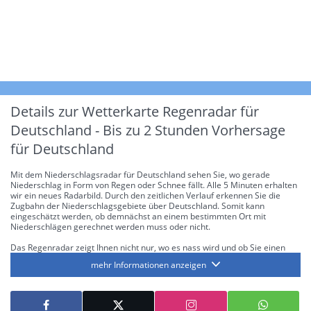
Details zur Wetterkarte
Regenradar für
Deutschland - Bis zu 2 Stunden Vorhersage
für Deutschland
Mit dem Niederschlagsradar für Deutschland sehen Sie, wo gerade
Niederschlag in Form von Regen oder Schnee fällt. Alle 5 Minuten erhalten
wir ein neues Radarbild. Durch den zeitlichen Verlauf erkennen Sie die
Zugbahn der Niederschlagsgebiete über Deutschland. Somit kann
eingeschätzt werden, ob demnächst an einem bestimmten Ort mit
Niederschlägen gerechnet werden muss oder nicht.
Das Regenradar zeigt Ihnen nicht nur, wo es nass wird und ob Sie einen
Regenschirm brauchen, sondern gibt Ihnen zusätzlich Informationen über
mehr Informationen anzeigen
die Niederschlagsintensität. Diese bezieht sich laut offiziellen Richtlinien
jeweils auf die Niederschlagsmenge in l/m² pro Stunde Regen- bzw.
Schneefall. Die 6 Stufen sind wie folgt gegliedert: Die hellen Blautöne
symbolisieren leichte bis mäßige Regen- bzw. Schneefälle mit einer
Intensität bis 8.1 l/m² pro Stunde. Dunkelblau repräsentiert mäßige bis