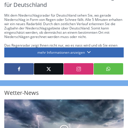
für Deutschland
Mit dem Niederschlagsradar für Deutschland sehen Sie, wo gerade
Niederschlag in Form von Regen oder Schnee fällt. Alle 5 Minuten erhalten
wir ein neues Radarbild. Durch den zeitlichen Verlauf erkennen Sie die
Zugbahn der Niederschlagsgebiete über Deutschland. Somit kann
eingeschätzt werden, ob demnächst an einem bestimmten Ort mit
Niederschlägen gerechnet werden muss oder nicht.
Das Regenradar zeigt Ihnen nicht nur, wo es nass wird und ob Sie einen
Regenschirm brauchen, sondern gibt Ihnen zusätzlich Informationen über
mehr Informationen anzeigen
die Niederschlagsintensität. Diese bezieht sich laut offiziellen Richtlinien
jeweils auf die Niederschlagsmenge in l/m² pro Stunde Regen- bzw.
Schneefall. Die 6 Stufen sind wie folgt gegliedert: Die hellen Blautöne
symbolisieren leichte bis mäßige Regen- bzw. Schneefälle mit einer
Intensität bis 8.1 l/m² pro Stunde. Dunkelblau repräsentiert mäßige bis
starke Niederschläge bis 35 l/m² pro Stunde. Hier können bereits Gewitter
auftreten. Extreme bzw. unwetterartige Niederschlagsereignisse mit
heftigen Gewittern, Starkregen, Hagel oder Graupel werden in Orange und
Rot dargestellt. Die oberste Kategorie der Farbskala gibt Niederschläge mit
Wetter-News
über 150 l/m² pro Stunde an. Solche
Niederschlagsintensitäten
treten
ausschließlich bei Regen, nicht bei Schneefall auf.
Neben der Niederschlagsintensität kann auch die Zuggeschwindigkeit der
Niederschlagsgebiete und damit die Niederschlagsdauer abgeschätzt
werden. Neben der 5-minütigen Radaraufzeichnung gibt es eine
Niederschlagsprognose
für die nächsten 2 Stunden. So sehen Sie genau,
wann und wo in Deutschland mit Regen oder Schneefall zu rechnen ist bzw.
kennen zu jeder Zeit den genauen Verlauf einer Niederschlagsfront.