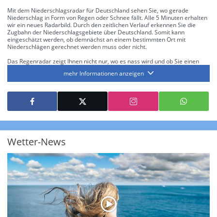
Mit dem Niederschlagsradar für Deutschland sehen Sie, wo gerade
Niederschlag in Form von Regen oder Schnee fällt. Alle 5 Minuten erhalten
wir ein neues Radarbild. Durch den zeitlichen Verlauf erkennen Sie die
Zugbahn der Niederschlagsgebiete über Deutschland. Somit kann
eingeschätzt werden, ob demnächst an einem bestimmten Ort mit
Niederschlägen gerechnet werden muss oder nicht.
Das Regenradar zeigt Ihnen nicht nur, wo es nass wird und ob Sie einen
Regenschirm brauchen, sondern gibt Ihnen zusätzlich Informationen über
mehr Informationen anzeigen
die Niederschlagsintensität. Diese bezieht sich laut offiziellen Richtlinien
jeweils auf die Niederschlagsmenge in l/m² pro Stunde Regen- bzw.
Schneefall. Die 6 Stufen sind wie folgt gegliedert: Die hellen Blautöne
symbolisieren leichte bis mäßige Regen- bzw. Schneefälle mit einer
Intensität bis 8.1 l/m² pro Stunde. Dunkelblau repräsentiert mäßige bis
starke Niederschläge bis 35 l/m² pro Stunde. Hier können bereits Gewitter
auftreten. Extreme bzw. unwetterartige Niederschlagsereignisse mit
heftigen Gewittern, Starkregen, Hagel oder Graupel werden in Orange und
Rot dargestellt. Die oberste Kategorie der Farbskala gibt Niederschläge mit
Wetter-News
über 150 l/m² pro Stunde an. Solche
Niederschlagsintensitäten
treten
ausschließlich bei Regen, nicht bei Schneefall auf.
Neben der Niederschlagsintensität kann auch die Zuggeschwindigkeit der
Niederschlagsgebiete und damit die Niederschlagsdauer abgeschätzt
werden. Neben der 5-minütigen Radaraufzeichnung gibt es eine
Niederschlagsprognose
für die nächsten 2 Stunden. So sehen Sie genau,
wann und wo in Deutschland mit Regen oder Schneefall zu rechnen ist bzw.
kennen zu jeder Zeit den genauen Verlauf einer Niederschlagsfront.