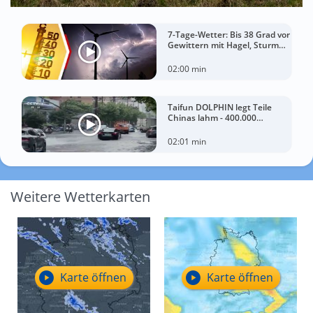
7-Tage-Wetter: Bis 38 Grad vor
Gewittern mit Hagel, Sturm
und Starkregen!
02:00 min
Taifun DOLPHIN legt Teile
Chinas lahm - 400.000
Menschen müssen Häuser
verlassen
02:01 min
Weitere Wetterkarten
Karte öffnen
Karte öffnen