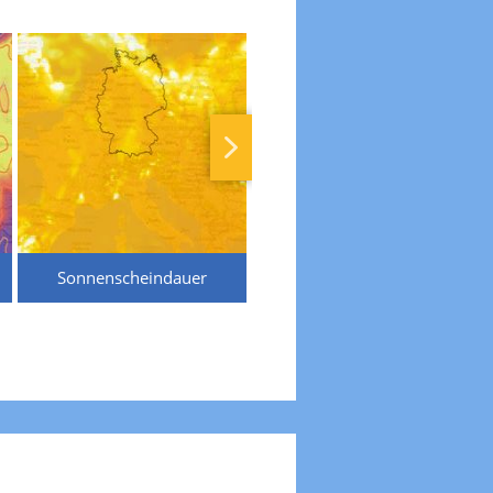
Sonnenscheindauer
Temperaturen