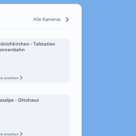
Alle Kameras
önichkirchen - Talstation
onnenbahn
ive ansehen
axalpe - Ottohaus
ive ansehen