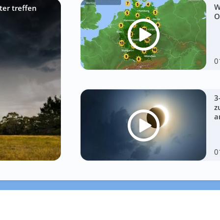
W
ter treffen
O
0
3
z
a
0