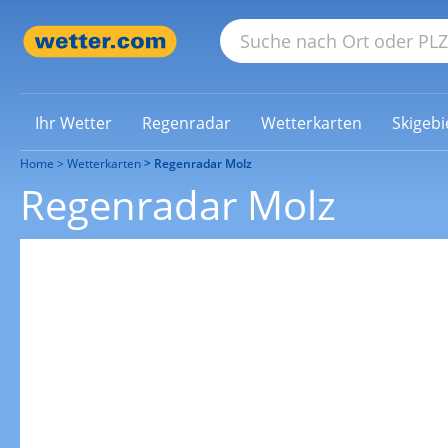
Ihr Wetter
Regenradar
Wetterkarten
Skigebi
Home
Wetterkarten
Regenradar Molz
Regenradar Molz