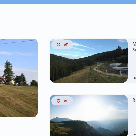
M
LIVE
S
L
R
LIVE
L