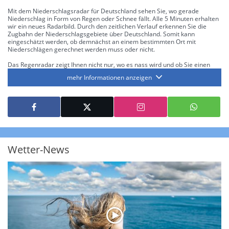
Mit dem Niederschlagsradar für Deutschland sehen Sie, wo gerade
Niederschlag in Form von Regen oder Schnee fällt. Alle 5 Minuten erhalten
wir ein neues Radarbild. Durch den zeitlichen Verlauf erkennen Sie die
Zugbahn der Niederschlagsgebiete über Deutschland. Somit kann
eingeschätzt werden, ob demnächst an einem bestimmten Ort mit
Niederschlägen gerechnet werden muss oder nicht.
Das Regenradar zeigt Ihnen nicht nur, wo es nass wird und ob Sie einen
Regenschirm brauchen, sondern gibt Ihnen zusätzlich Informationen über
mehr Informationen anzeigen
die Niederschlagsintensität. Diese bezieht sich laut offiziellen Richtlinien
jeweils auf die Niederschlagsmenge in l/m² pro Stunde Regen- bzw.
Schneefall. Die 6 Stufen sind wie folgt gegliedert: Die hellen Blautöne
symbolisieren leichte bis mäßige Regen- bzw. Schneefälle mit einer
Intensität bis 8.1 l/m² pro Stunde. Dunkelblau repräsentiert mäßige bis
starke Niederschläge bis 35 l/m² pro Stunde. Hier können bereits Gewitter
auftreten. Extreme bzw. unwetterartige Niederschlagsereignisse mit
heftigen Gewittern, Starkregen, Hagel oder Graupel werden in Orange und
Rot dargestellt. Die oberste Kategorie der Farbskala gibt Niederschläge mit
Wetter-News
über 150 l/m² pro Stunde an. Solche
Niederschlagsintensitäten
treten
ausschließlich bei Regen, nicht bei Schneefall auf.
Neben der Niederschlagsintensität kann auch die Zuggeschwindigkeit der
Niederschlagsgebiete und damit die Niederschlagsdauer abgeschätzt
werden. Neben der 5-minütigen Radaraufzeichnung gibt es eine
Niederschlagsprognose
für die nächsten 2 Stunden. So sehen Sie genau,
wann und wo in Deutschland mit Regen oder Schneefall zu rechnen ist bzw.
kennen zu jeder Zeit den genauen Verlauf einer Niederschlagsfront.