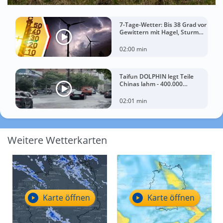
7-Tage-Wetter: Bis 38 Grad vor
Gewittern mit Hagel, Sturm
und Starkregen!
02:00 min
Taifun DOLPHIN legt Teile
Chinas lahm - 400.000
Menschen müssen Häuser
verlassen
02:01 min
Weitere Wetterkarten
Karte öffnen
Karte öffnen