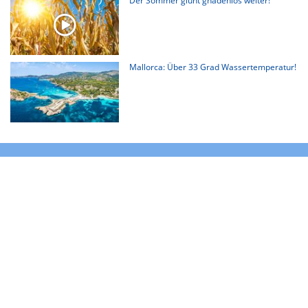
Der Sommer glüht gnadenlos weiter!
Mallorca: Über 33 Grad Wassertemperatur!