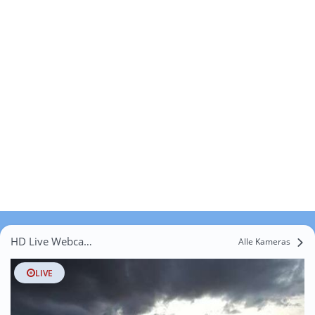
HD Live Webcams Gasselternijveenschemond Eerste Dwarsdiep
Alle Kameras
LIVE