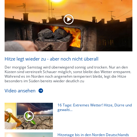
werden. Neben der 5-minütigen Radaraufzeichnung gibt es eine
Niederschlagsprognose
für die nächsten 2 Stunden. So sehen Sie genau,
wann und wo in Deutschland mit Regen oder Schneefall zu rechnen ist bzw.
kennen zu jeder Zeit den genauen Verlauf einer Niederschlagsfront.
Hitze legt wieder zu - aber noch nicht überall
Der morgige Samstag wird überwiegend sonnig und trocken. Nur an den
Küsten sind vereinzelt Schauer möglich, sonst bleibt das Wetter entspannt.
Während es im Norden noch angenehm temperiert bleibt, legt die Hitze
besonders im Süden bereits wieder deutlich zu
Video ansehen
16 Tage: Extremes Wetter! Hitze, Dürre und
gewalti...
Hitzetage bis in den Norden Deutschlands