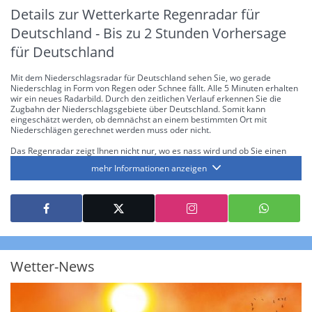
Details zur Wetterkarte
Regenradar für
Deutschland - Bis zu 2 Stunden Vorhersage
für Deutschland
Mit dem Niederschlagsradar für Deutschland sehen Sie, wo gerade
Niederschlag in Form von Regen oder Schnee fällt. Alle 5 Minuten erhalten
wir ein neues Radarbild. Durch den zeitlichen Verlauf erkennen Sie die
Zugbahn der Niederschlagsgebiete über Deutschland. Somit kann
eingeschätzt werden, ob demnächst an einem bestimmten Ort mit
Niederschlägen gerechnet werden muss oder nicht.
Das Regenradar zeigt Ihnen nicht nur, wo es nass wird und ob Sie einen
Regenschirm brauchen, sondern gibt Ihnen zusätzlich Informationen über
mehr Informationen anzeigen
die Niederschlagsintensität. Diese bezieht sich laut offiziellen Richtlinien
jeweils auf die Niederschlagsmenge in l/m² pro Stunde Regen- bzw.
Schneefall. Die 6 Stufen sind wie folgt gegliedert: Die hellen Blautöne
symbolisieren leichte bis mäßige Regen- bzw. Schneefälle mit einer
Intensität bis 8.1 l/m² pro Stunde. Dunkelblau repräsentiert mäßige bis
starke Niederschläge bis 35 l/m² pro Stunde. Hier können bereits Gewitter
auftreten. Extreme bzw. unwetterartige Niederschlagsereignisse mit
heftigen Gewittern, Starkregen, Hagel oder Graupel werden in Orange und
Rot dargestellt. Die oberste Kategorie der Farbskala gibt Niederschläge mit
Wetter-News
über 150 l/m² pro Stunde an. Solche
Niederschlagsintensitäten
treten
ausschließlich bei Regen, nicht bei Schneefall auf.
Neben der Niederschlagsintensität kann auch die Zuggeschwindigkeit der
Niederschlagsgebiete und damit die Niederschlagsdauer abgeschätzt