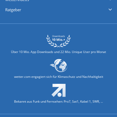
Nachrichten
Deutschlandwetter
Schweizwetter
Österreichwetter
Regionalwetter
Wetter in Europa
Wetter Weltweit
Wetterlexikon
Promi-News
Ratgeber
Biowetter
Glätteindex
Reiseziel Finder
Erkältungswetter
Klima & Umwelt
Über 10 Mio. App Downloads und 22 Mio. Unique User pro Monat
wetter.com engagiert sich für Klimaschutz und Nachhaltigkeit
Bekannt aus Funk und Fernsehen: Pro7, Sat1, Kabel 1, SWR, ...