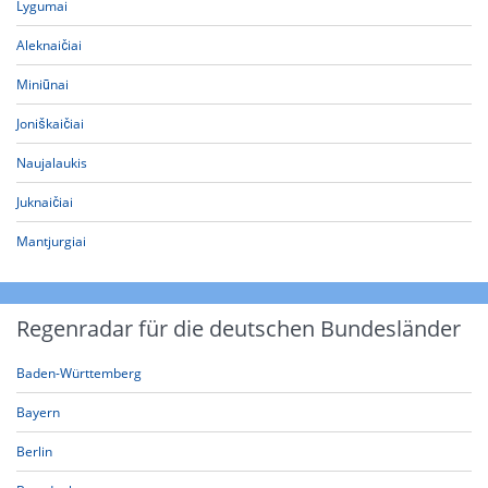
Lygumai
Aleknaičiai
Miniūnai
Joniškaičiai
Naujalaukis
Juknaičiai
Mantjurgiai
Regenradar für die deutschen Bundesländer
Baden-Württemberg
Bayern
Berlin