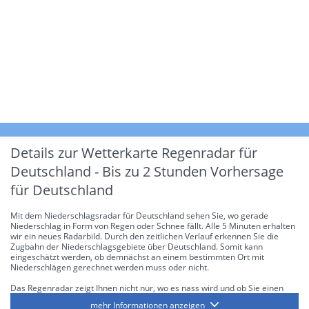
Details zur Wetterkarte
Regenradar für
Deutschland - Bis zu 2 Stunden Vorhersage
für Deutschland
Mit dem Niederschlagsradar für Deutschland sehen Sie, wo gerade
Niederschlag in Form von Regen oder Schnee fällt. Alle 5 Minuten erhalten
wir ein neues Radarbild. Durch den zeitlichen Verlauf erkennen Sie die
Zugbahn der Niederschlagsgebiete über Deutschland. Somit kann
eingeschätzt werden, ob demnächst an einem bestimmten Ort mit
Niederschlägen gerechnet werden muss oder nicht.
Das Regenradar zeigt Ihnen nicht nur, wo es nass wird und ob Sie einen
Regenschirm brauchen, sondern gibt Ihnen zusätzlich Informationen über
mehr Informationen anzeigen
die Niederschlagsintensität. Diese bezieht sich laut offiziellen Richtlinien