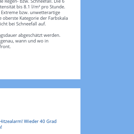
de Regen- bzw. Schneefall. Die 6
tensität bis 8.1 l/m² pro Stunde.
. Extreme bzw. unwetterartige
e oberste Kategorie der Farbskala
icht bei Schneefall auf.
agsdauer abgeschätzt werden.
e genau, wann und wo in
front.
Hitzealarm! Wieder 40 Grad
!