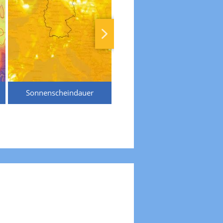
Sonnenscheindauer
Temperaturen