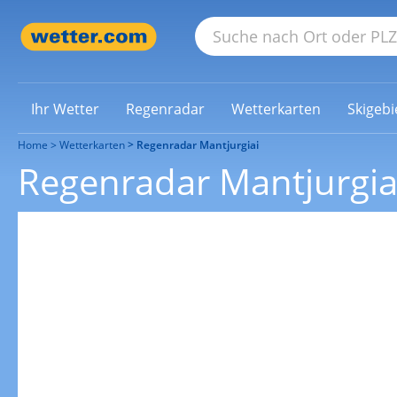
Ihr Wetter
Regenradar
Wetterkarten
Skigebi
Home
Wetterkarten
Regenradar Mantjurgiai
Regenradar Mantjurgia