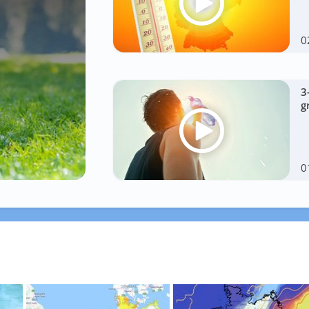
0
3
g
0