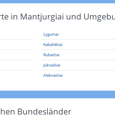
rte in Mantjurgiai und Umgeb
Lygumai
Kabališkiai
Rubaičiai
Juknaičiai
Aleknaičiai
schen Bundesländer