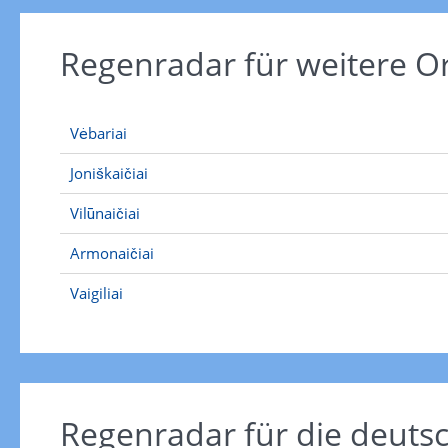
Regenradar für weitere O
Vėbariai
Joniškaičiai
Vilūnaičiai
Armonaičiai
Vaigiliai
Regenradar für die deut