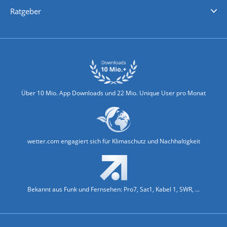
Nachrichten
Deutschlandwetter
Schweizwetter
Österreichwetter
Regionalwetter
Wetter in Europa
Wetter Weltweit
Wetterlexikon
Promi-News
Ratgeber
Biowetter
Glätteindex
Reiseziel Finder
Erkältungswetter
Klima & Umwelt
Über 10 Mio. App Downloads und 22 Mio. Unique User pro Monat
wetter.com engagiert sich für Klimaschutz und Nachhaltigkeit
Bekannt aus Funk und Fernsehen: Pro7, Sat1, Kabel 1, SWR, ...