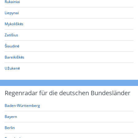
Rukainiai
Liepynai
Mykoliškės
Zatišius
Šiaudinė
Bareikiškės
Užukenė
Regenradar für die deutschen Bundesländer
Baden-Württemberg
Bayern
Berlin