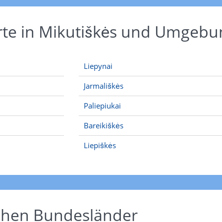
rte in Mikutiškės und Umgebu
Liepynai
Jarmališkės
Paliepiukai
Bareikiškės
Liepiškės
schen Bundesländer