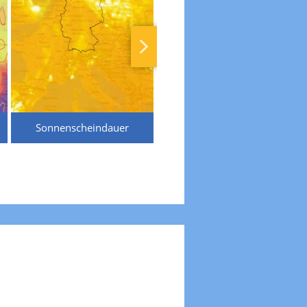
Sonnenscheindauer
Temperaturen