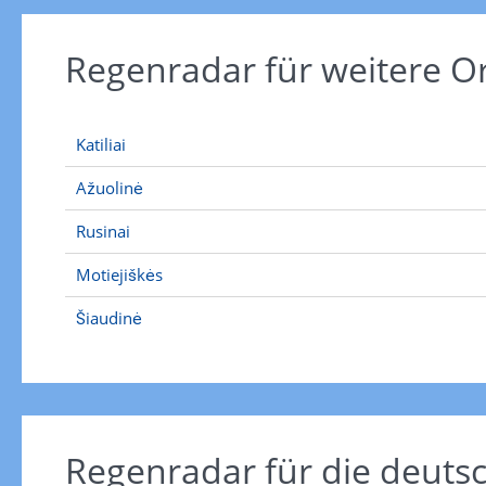
Regenradar für weitere O
Katiliai
Ažuolinė
Rusinai
Motiejiškės
Šiaudinė
Regenradar für die deut