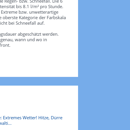
de Regen- bzw. Schneefall. Die 6
tensität bis 8.1 l/m² pro Stunde.
. Extreme bzw. unwetterartige
e oberste Kategorie der Farbskala
icht bei Schneefall auf.
agsdauer abgeschätzt werden.
e genau, wann und wo in
front.
: Extremes Wetter! Hitze, Dürre
alti...