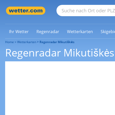
Ihr Wetter
Regenradar
Wetterkarten
Skigebi
Home
Wetterkarten
Regenradar Mikutiškės
Regenradar Mikutiškės