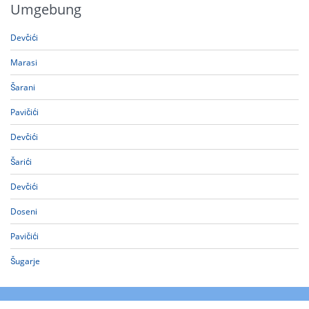
Umgebung
Devčići
Marasi
Šarani
Pavičići
Devčići
Šarići
Devčići
Doseni
Pavičići
Šugarje