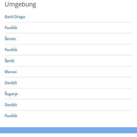
Umgebung
Barić Draga
Pavičići
Šarani
Pavičići
Šarići
Marasi
Devčići
Šugarje
Devčići
Pavičići