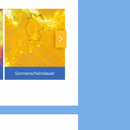
Sonnenscheindauer
Temperaturen