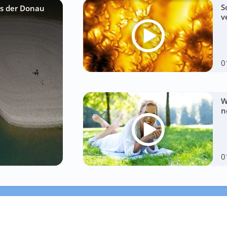
S
us der Donau
v
0
W
n
0