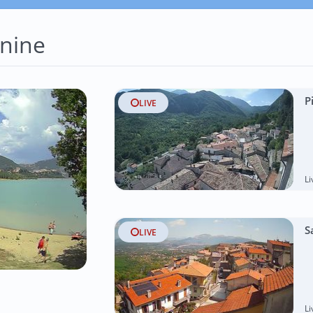
nine
P
LIVE
L
S
LIVE
L