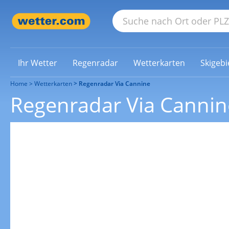
Ihr Wetter
Regenradar
Wetterkarten
Skigebi
Home
Wetterkarten
Regenradar Via Cannine
Regenradar Via Cannin