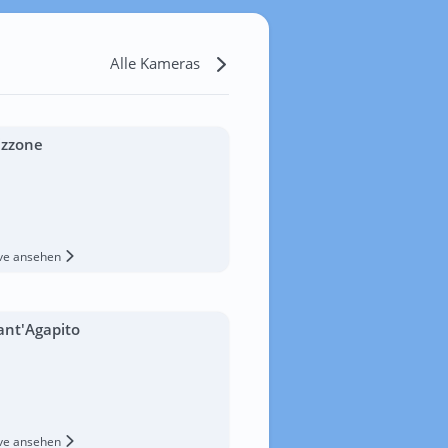
Alle Kameras
izzone
ive ansehen
ant'Agapito
ive ansehen