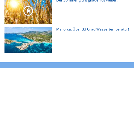
Der Sommer glüht gnadenlos weiter!
Mallorca: Über 33 Grad Wassertemperatur!