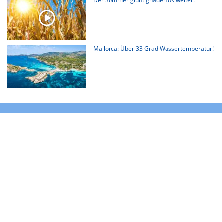
Der Sommer glüht gnadenlos weiter!
Mallorca: Über 33 Grad Wassertemperatur!