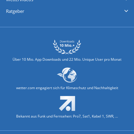
Nachrichten
Deutschlandwetter
Schweizwetter
Österreichwetter
Regionalwetter
Wetter in Europa
Wetter Weltweit
Wetterlexikon
Promi-News
Ratgeber
Biowetter
Glätteindex
Reiseziel Finder
Erkältungswetter
Klima & Umwelt
Über 10 Mio. App Downloads und 22 Mio. Unique User pro Monat
wetter.com engagiert sich für Klimaschutz und Nachhaltigkeit
Bekannt aus Funk und Fernsehen: Pro7, Sat1, Kabel 1, SWR, ...