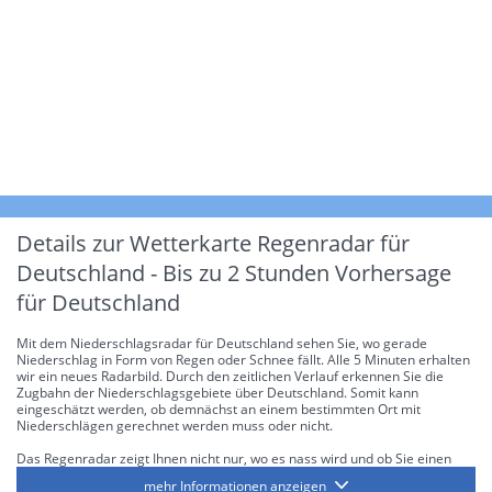
Details zur Wetterkarte
Regenradar für
Deutschland - Bis zu 2 Stunden Vorhersage
für Deutschland
Mit dem Niederschlagsradar für Deutschland sehen Sie, wo gerade
Niederschlag in Form von Regen oder Schnee fällt. Alle 5 Minuten erhalten
wir ein neues Radarbild. Durch den zeitlichen Verlauf erkennen Sie die
Zugbahn der Niederschlagsgebiete über Deutschland. Somit kann
eingeschätzt werden, ob demnächst an einem bestimmten Ort mit
Niederschlägen gerechnet werden muss oder nicht.
Das Regenradar zeigt Ihnen nicht nur, wo es nass wird und ob Sie einen
Regenschirm brauchen, sondern gibt Ihnen zusätzlich Informationen über
mehr Informationen anzeigen
die Niederschlagsintensität. Diese bezieht sich laut offiziellen Richtlinien