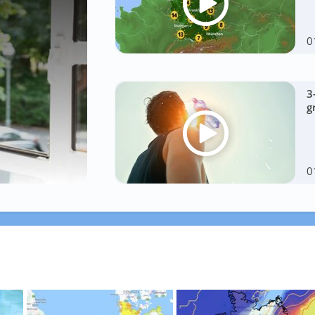
0
3
g
0