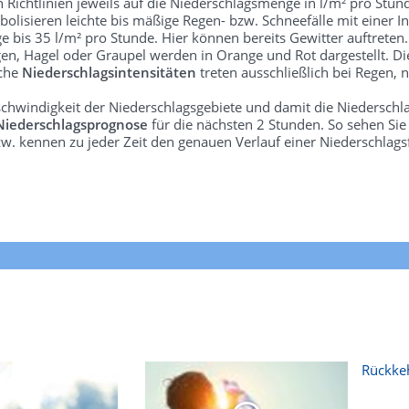
len Richtlinien jeweils auf die Niederschlagsmenge in l/m² pro Stun
bolisieren leichte bis mäßige Regen- bzw. Schneefälle mit einer In
e bis 35 l/m² pro Stunde. Hier können bereits Gewitter auftreten
gen, Hagel oder Graupel werden in Orange und Rot dargestellt. Di
lche
Niederschlagsintensitäten
treten ausschließlich bei Regen, n
schwindigkeit der Niederschlagsgebiete und damit die Niederschl
Niederschlagsprognose
für die nächsten 2 Stunden. So sehen Si
w. kennen zu jeder Zeit den genauen Verlauf einer Niederschlags
Rückkeh