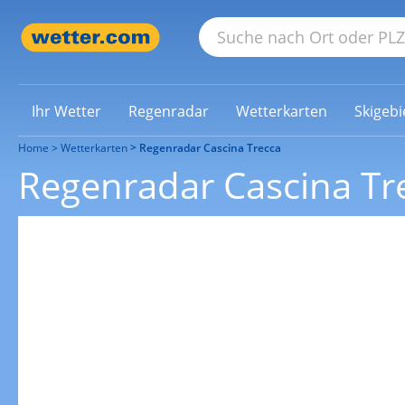
Ihr Wetter
Regenradar
Wetterkarten
Skigebi
Home
Wetterkarten
Regenradar Cascina Trecca
Regenradar Cascina Tr