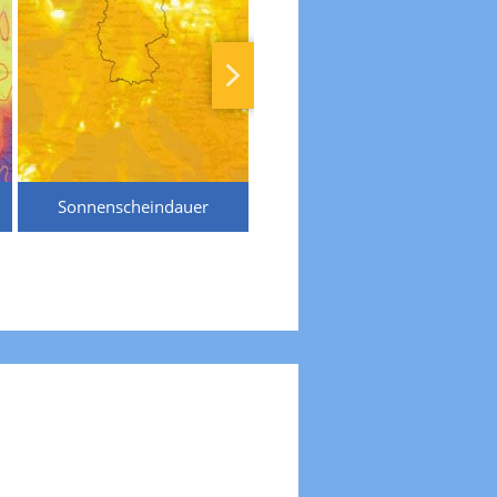
Sonnenscheindauer
Temperaturen