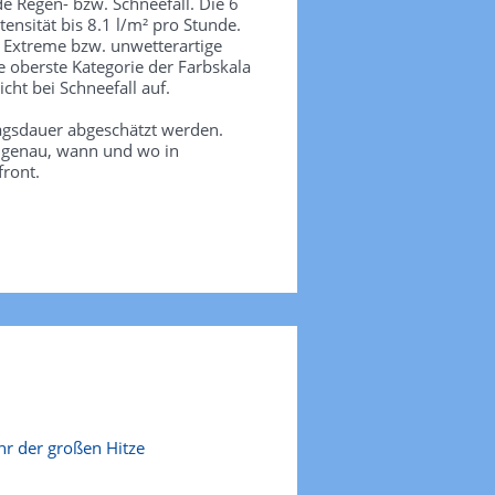
de Regen- bzw. Schneefall. Die 6
tensität bis 8.1 l/m² pro Stunde.
. Extreme bzw. unwetterartige
e oberste Kategorie der Farbskala
icht bei Schneefall auf.
agsdauer abgeschätzt werden.
e genau, wann und wo in
front.
r der großen Hitze