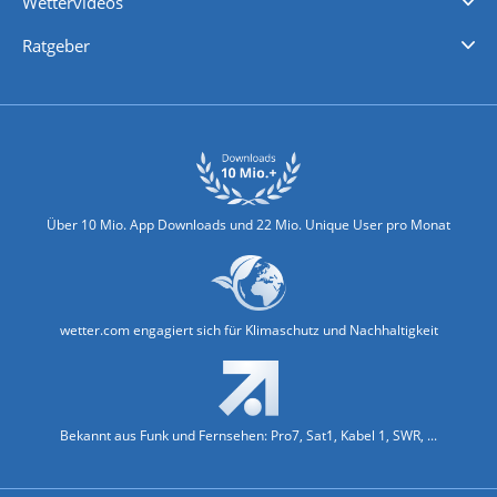
Wettervideos
Nachrichten
Deutschlandwetter
Schweizwetter
Österreichwetter
Regionalwetter
Wetter in Europa
Wetter Weltweit
Wetterlexikon
Promi-News
Ratgeber
Biowetter
Glätteindex
Reiseziel Finder
Erkältungswetter
Klima & Umwelt
Über 10 Mio. App Downloads und 22 Mio. Unique User pro Monat
wetter.com engagiert sich für Klimaschutz und Nachhaltigkeit
Bekannt aus Funk und Fernsehen: Pro7, Sat1, Kabel 1, SWR, ...