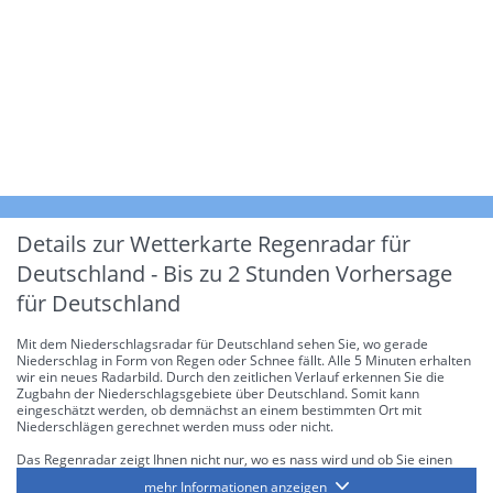
Details zur Wetterkarte
Regenradar für
Deutschland - Bis zu 2 Stunden Vorhersage
für Deutschland
Mit dem Niederschlagsradar für Deutschland sehen Sie, wo gerade
Niederschlag in Form von Regen oder Schnee fällt. Alle 5 Minuten erhalten
wir ein neues Radarbild. Durch den zeitlichen Verlauf erkennen Sie die
Zugbahn der Niederschlagsgebiete über Deutschland. Somit kann
eingeschätzt werden, ob demnächst an einem bestimmten Ort mit
Niederschlägen gerechnet werden muss oder nicht.
Das Regenradar zeigt Ihnen nicht nur, wo es nass wird und ob Sie einen
Regenschirm brauchen, sondern gibt Ihnen zusätzlich Informationen über
mehr Informationen anzeigen
die Niederschlagsintensität. Diese bezieht sich laut offiziellen Richtlinien