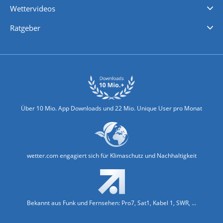
Wettervideos
Nachrichten
Deutschlandwetter
Schweizwetter
Österreichwetter
Regionalwetter
Wetter in Europa
Wetter Weltweit
Wetterlexikon
Promi-News
Ratgeber
Biowetter
Glätteindex
Reiseziel Finder
Erkältungswetter
Klima & Umwelt
Über 10 Mio. App Downloads und 22 Mio. Unique User pro Monat
wetter.com engagiert sich für Klimaschutz und Nachhaltigkeit
Bekannt aus Funk und Fernsehen: Pro7, Sat1, Kabel 1, SWR, ...