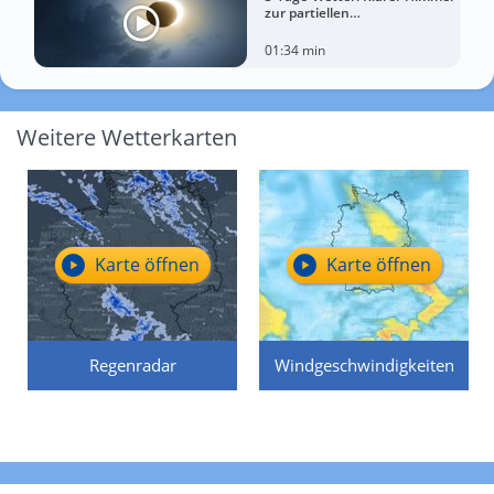
zur partiellen
Sonnenfinsternis am
Mittwoch?
01:34 min
Weitere Wetterkarten
Karte öffnen
Karte öffnen
Regenradar
Windgeschwindigkeiten