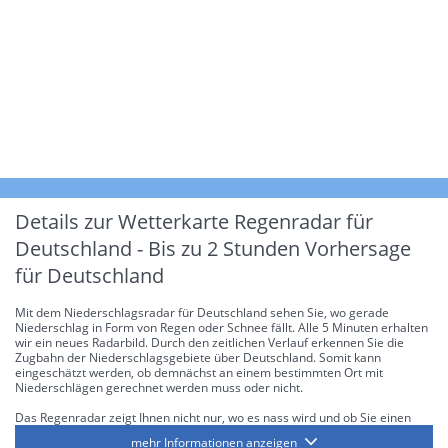
Details zur Wetterkarte
Regenradar für
Deutschland - Bis zu 2 Stunden Vorhersage
für Deutschland
Mit dem Niederschlagsradar für Deutschland sehen Sie, wo gerade
Niederschlag in Form von Regen oder Schnee fällt. Alle 5 Minuten erhalten
wir ein neues Radarbild. Durch den zeitlichen Verlauf erkennen Sie die
Zugbahn der Niederschlagsgebiete über Deutschland. Somit kann
eingeschätzt werden, ob demnächst an einem bestimmten Ort mit
Niederschlägen gerechnet werden muss oder nicht.
Das Regenradar zeigt Ihnen nicht nur, wo es nass wird und ob Sie einen
Regenschirm brauchen, sondern gibt Ihnen zusätzlich Informationen über
mehr Informationen anzeigen
die Niederschlagsintensität. Diese bezieht sich laut offiziellen Richtlinien