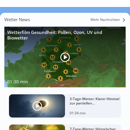
Wetter News
Mehr Nachrichten
Wetterfilm Gesundheit: Pollen, Ozon, UV und
Biowetter
01:30 min
3-Tage-Wetter: Klarer Himmel
zur partiellen
Sonnenfinsternis am
Mittwoch?
01:34 min
7-Tage-Wetter: Historischer