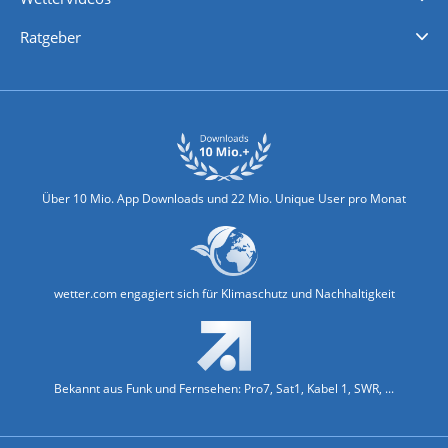
Nachrichten
Deutschlandwetter
Schweizwetter
Österreichwetter
Regionalwetter
Wetter in Europa
Wetter Weltweit
Wetterlexikon
Promi-News
Ratgeber
Biowetter
Glätteindex
Reiseziel Finder
Erkältungswetter
Klima & Umwelt
Über 10 Mio. App Downloads und 22 Mio. Unique User pro Monat
wetter.com engagiert sich für Klimaschutz und Nachhaltigkeit
Bekannt aus Funk und Fernsehen: Pro7, Sat1, Kabel 1, SWR, ...