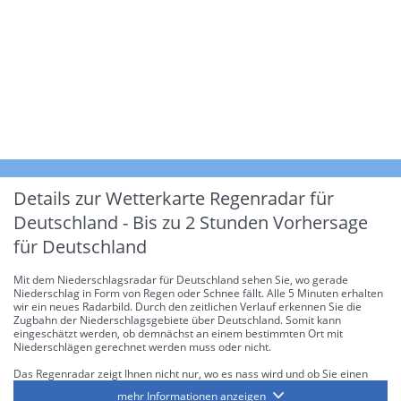
Details zur Wetterkarte
Regenradar für
Deutschland - Bis zu 2 Stunden Vorhersage
für Deutschland
Mit dem Niederschlagsradar für Deutschland sehen Sie, wo gerade
Niederschlag in Form von Regen oder Schnee fällt. Alle 5 Minuten erhalten
wir ein neues Radarbild. Durch den zeitlichen Verlauf erkennen Sie die
Zugbahn der Niederschlagsgebiete über Deutschland. Somit kann
eingeschätzt werden, ob demnächst an einem bestimmten Ort mit
Niederschlägen gerechnet werden muss oder nicht.
Das Regenradar zeigt Ihnen nicht nur, wo es nass wird und ob Sie einen
Regenschirm brauchen, sondern gibt Ihnen zusätzlich Informationen über
mehr Informationen anzeigen
die Niederschlagsintensität. Diese bezieht sich laut offiziellen Richtlinien