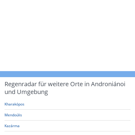
Regenradar für weitere Orte in Androniánoi
und Umgebung
Kharakópos
Mendoúlis
Kazárma