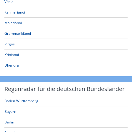
Vítala
Kalimeriánoi
Maletiánoi
Grammatikiánoi
Pírgos
Kriniánoi
Dhéndra
Regenradar für die deutschen Bundesländer
Baden-Württemberg
Bayern
Berlin