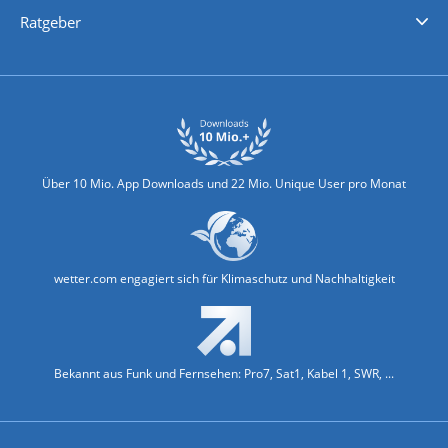
Nachrichten
Deutschlandwetter
Schweizwetter
Österreichwetter
Regionalwetter
Wetter in Europa
Wetter Weltweit
Wetterlexikon
Promi-News
Ratgeber
Biowetter
Glätteindex
Reiseziel Finder
Erkältungswetter
Klima & Umwelt
Über 10 Mio. App Downloads und 22 Mio. Unique User pro Monat
wetter.com engagiert sich für Klimaschutz und Nachhaltigkeit
Bekannt aus Funk und Fernsehen: Pro7, Sat1, Kabel 1, SWR, ...