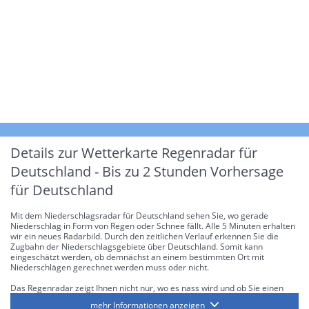
Details zur Wetterkarte
Regenradar für
Deutschland - Bis zu 2 Stunden Vorhersage
für Deutschland
Mit dem Niederschlagsradar für Deutschland sehen Sie, wo gerade
Niederschlag in Form von Regen oder Schnee fällt. Alle 5 Minuten erhalten
wir ein neues Radarbild. Durch den zeitlichen Verlauf erkennen Sie die
Zugbahn der Niederschlagsgebiete über Deutschland. Somit kann
eingeschätzt werden, ob demnächst an einem bestimmten Ort mit
Niederschlägen gerechnet werden muss oder nicht.
Das Regenradar zeigt Ihnen nicht nur, wo es nass wird und ob Sie einen
Regenschirm brauchen, sondern gibt Ihnen zusätzlich Informationen über
mehr Informationen anzeigen
die Niederschlagsintensität. Diese bezieht sich laut offiziellen Richtlinien