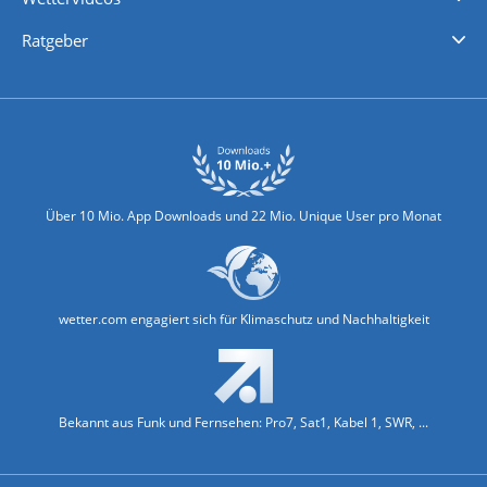
Nachrichten
Deutschlandwetter
Schweizwetter
Österreichwetter
Regionalwetter
Wetter in Europa
Wetter Weltweit
Wetterlexikon
Promi-News
Ratgeber
Biowetter
Glätteindex
Reiseziel Finder
Erkältungswetter
Klima & Umwelt
Über 10 Mio. App Downloads und 22 Mio. Unique User pro Monat
wetter.com engagiert sich für Klimaschutz und Nachhaltigkeit
Bekannt aus Funk und Fernsehen: Pro7, Sat1, Kabel 1, SWR, ...