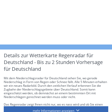
Details zur Wetterkarte
Regenradar für
Deutschland - Bis zu 2 Stunden Vorhersage
für Deutschland
Mit dem Niederschlagsradar für Deutschland sehen Sie, wo gerade
Niederschlag in Form von Regen oder Schnee fällt. Alle 5 Minuten erhalten
wir ein neues Radarbild. Durch den zeitlichen Verlauf erkennen Sie die
Zugbahn der Niederschlagsgebiete über Deutschland. Somit kann
eingeschätzt werden, ob demnächst an einem bestimmten Ort mit
Niederschlägen gerechnet werden muss oder nicht.
Das Regenradar zeigt Ihnen nicht nur, wo es nass wird und ob Sie einen
Regenschirm brauchen, sondern gibt Ihnen zusätzlich Informationen über
mehr Informationen anzeigen
die Niederschlagsintensität. Diese bezieht sich laut offiziellen Richtlinien