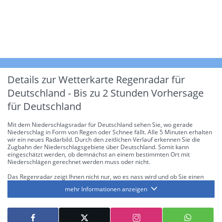
Details zur Wetterkarte
Regenradar für
Deutschland - Bis zu 2 Stunden Vorhersage
für Deutschland
Mit dem Niederschlagsradar für Deutschland sehen Sie, wo gerade
Niederschlag in Form von Regen oder Schnee fällt. Alle 5 Minuten erhalten
wir ein neues Radarbild. Durch den zeitlichen Verlauf erkennen Sie die
Zugbahn der Niederschlagsgebiete über Deutschland. Somit kann
eingeschätzt werden, ob demnächst an einem bestimmten Ort mit
Niederschlägen gerechnet werden muss oder nicht.
Das Regenradar zeigt Ihnen nicht nur, wo es nass wird und ob Sie einen
Regenschirm brauchen, sondern gibt Ihnen zusätzlich Informationen über
mehr Informationen anzeigen
die Niederschlagsintensität. Diese bezieht sich laut offiziellen Richtlinien
jeweils auf die Niederschlagsmenge in l/m² pro Stunde Regen- bzw.
Schneefall. Die 6 Stufen sind wie folgt gegliedert: Die hellen Blautöne
symbolisieren leichte bis mäßige Regen- bzw. Schneefälle mit einer
Intensität bis 8.1 l/m² pro Stunde. Dunkelblau repräsentiert mäßige bis