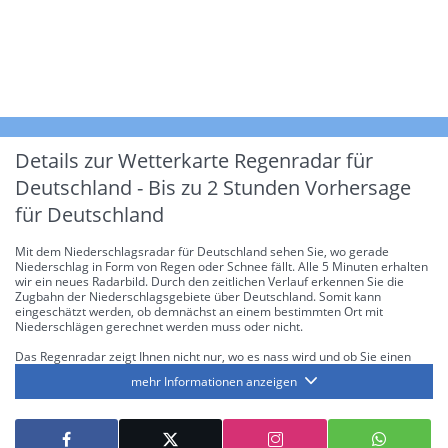
Details zur Wetterkarte
Regenradar für
Deutschland - Bis zu 2 Stunden Vorhersage
für Deutschland
Mit dem Niederschlagsradar für Deutschland sehen Sie, wo gerade
Niederschlag in Form von Regen oder Schnee fällt. Alle 5 Minuten erhalten
wir ein neues Radarbild. Durch den zeitlichen Verlauf erkennen Sie die
Zugbahn der Niederschlagsgebiete über Deutschland. Somit kann
eingeschätzt werden, ob demnächst an einem bestimmten Ort mit
Niederschlägen gerechnet werden muss oder nicht.
Das Regenradar zeigt Ihnen nicht nur, wo es nass wird und ob Sie einen
Regenschirm brauchen, sondern gibt Ihnen zusätzlich Informationen über
mehr Informationen anzeigen
die Niederschlagsintensität. Diese bezieht sich laut offiziellen Richtlinien
jeweils auf die Niederschlagsmenge in l/m² pro Stunde Regen- bzw.
Schneefall. Die 6 Stufen sind wie folgt gegliedert: Die hellen Blautöne
symbolisieren leichte bis mäßige Regen- bzw. Schneefälle mit einer
Intensität bis 8.1 l/m² pro Stunde. Dunkelblau repräsentiert mäßige bis