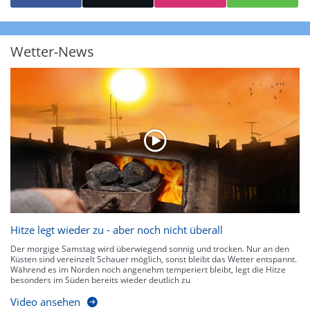
starke Niederschläge bis 35 l/m² pro Stunde. Hier können bereits Gewitter
auftreten. Extreme bzw. unwetterartige Niederschlagsereignisse mit
heftigen Gewittern, Starkregen, Hagel oder Graupel werden in Orange und
Rot dargestellt. Die oberste Kategorie der Farbskala gibt Niederschläge mit
Wetter-News
über 150 l/m² pro Stunde an. Solche
Niederschlagsintensitäten
treten
ausschließlich bei Regen, nicht bei Schneefall auf.
Neben der Niederschlagsintensität kann auch die Zuggeschwindigkeit der
Niederschlagsgebiete und damit die Niederschlagsdauer abgeschätzt
werden. Neben der 5-minütigen Radaraufzeichnung gibt es eine
Niederschlagsprognose
für die nächsten 2 Stunden. So sehen Sie genau,
wann und wo in Deutschland mit Regen oder Schneefall zu rechnen ist bzw.
kennen zu jeder Zeit den genauen Verlauf einer Niederschlagsfront.
Hitze legt wieder zu - aber noch nicht überall
Der morgige Samstag wird überwiegend sonnig und trocken. Nur an den
Küsten sind vereinzelt Schauer möglich, sonst bleibt das Wetter entspannt.
Während es im Norden noch angenehm temperiert bleibt, legt die Hitze
besonders im Süden bereits wieder deutlich zu
Video ansehen