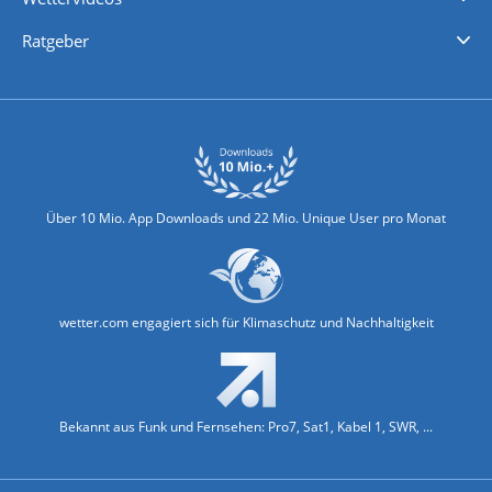
Nachrichten
Deutschlandwetter
Schweizwetter
Österreichwetter
Regionalwetter
Wetter in Europa
Wetter Weltweit
Wetterlexikon
Promi-News
Ratgeber
Biowetter
Glätteindex
Reiseziel Finder
Erkältungswetter
Klima & Umwelt
Über 10 Mio. App Downloads und 22 Mio. Unique User pro Monat
wetter.com engagiert sich für Klimaschutz und Nachhaltigkeit
Bekannt aus Funk und Fernsehen: Pro7, Sat1, Kabel 1, SWR, ...