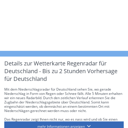
Details zur Wetterkarte
Regenradar für
Deutschland - Bis zu 2 Stunden Vorhersage
für Deutschland
Mit dem Niederschlagsradar für Deutschland sehen Sie, wo gerade
Niederschlag in Form von Regen oder Schnee fällt. Alle 5 Minuten erhalten
wir ein neues Radarbild. Durch den zeitlichen Verlauf erkennen Sie die
Zugbahn der Niederschlagsgebiete über Deutschland. Somit kann
eingeschätzt werden, ob demnächst an einem bestimmten Ort mit
Niederschlägen gerechnet werden muss oder nicht.
Das Regenradar zeigt Ihnen nicht nur, wo es nass wird und ob Sie einen
Regenschirm brauchen, sondern gibt Ihnen zusätzlich Informationen über
mehr Informationen anzeigen
die Niederschlagsintensität. Diese bezieht sich laut offiziellen Richtlinien