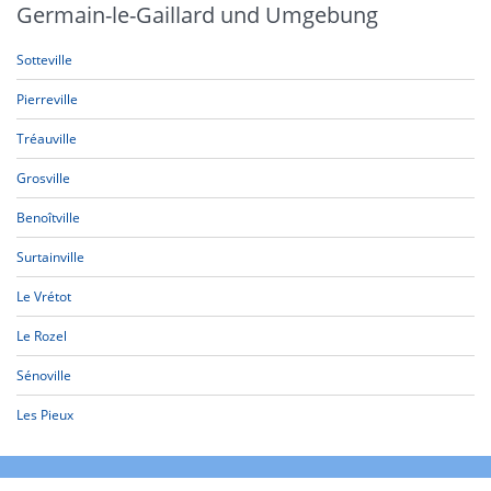
Germain-le-Gaillard und Umgebung
Sotteville
Pierreville
Tréauville
Grosville
Benoîtville
Surtainville
Le Vrétot
Le Rozel
Sénoville
Les Pieux