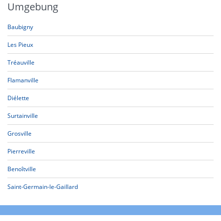
Umgebung
Baubigny
Les Pieux
Tréauville
Flamanville
Diélette
Surtainville
Grosville
Pierreville
Benoîtville
Saint-Germain-le-Gaillard