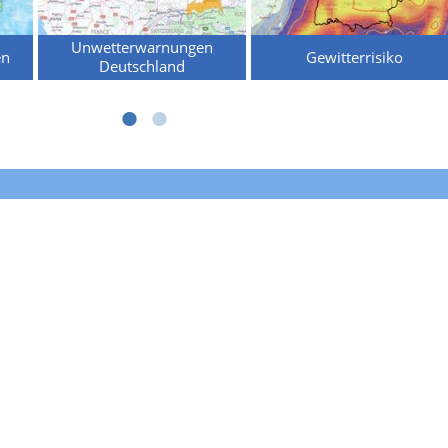
Unwetterwarnungen
en
Gewitterrisiko
Deutschland