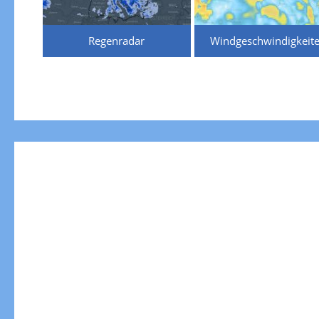
Regenradar
Windgeschwindigkeit