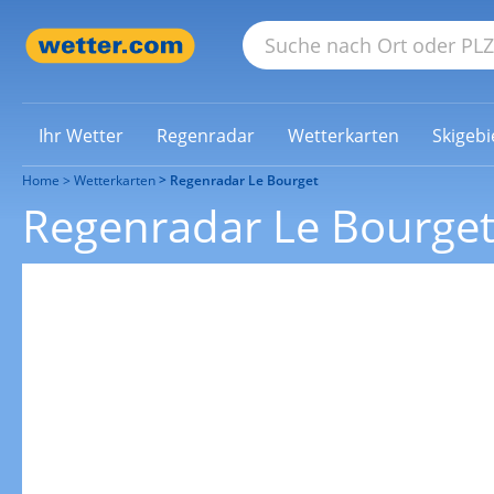
Ihr Wetter
Regenradar
Wetterkarten
Skigebi
Home
Wetterkarten
Regenradar Le Bourget
Regenradar Le Bourge