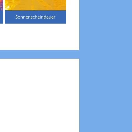
Sonnenscheindauer
Temperaturen