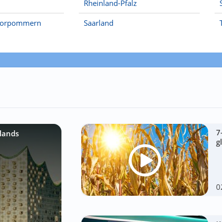
Rheinland-Pfalz
Vorpommern
Saarland
7
lands
g
0