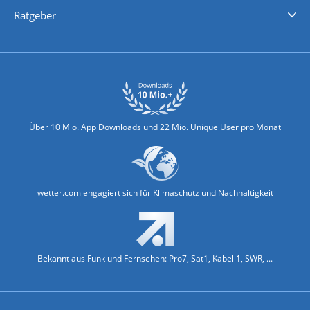
Nachrichten
Deutschlandwetter
Schweizwetter
Österreichwetter
Regionalwetter
Wetter in Europa
Wetter Weltweit
Wetterlexikon
Promi-News
Ratgeber
Biowetter
Glätteindex
Reiseziel Finder
Erkältungswetter
Klima & Umwelt
Über 10 Mio. App Downloads und 22 Mio. Unique User pro Monat
wetter.com engagiert sich für Klimaschutz und Nachhaltigkeit
Bekannt aus Funk und Fernsehen: Pro7, Sat1, Kabel 1, SWR, ...