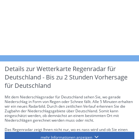
Details zur Wetterkarte
Regenradar für
Deutschland - Bis zu 2 Stunden Vorhersage
für Deutschland
Mit dem Niederschlagsradar für Deutschland sehen Sie, wo gerade
Niederschlag in Form von Regen oder Schnee fällt. Alle 5 Minuten erhalten
wir ein neues Radarbild. Durch den zeitlichen Verlauf erkennen Sie die
Zugbahn der Niederschlagsgebiete über Deutschland. Somit kann
eingeschätzt werden, ob demnächst an einem bestimmten Ort mit
Niederschlägen gerechnet werden muss oder nicht.
Das Regenradar zeigt Ihnen nicht nur, wo es nass wird und ob Sie einen
Regenschirm brauchen, sondern gibt Ihnen zusätzlich Informationen über
mehr Informationen anzeigen
die Niederschlagsintensität. Diese bezieht sich laut offiziellen Richtlinien