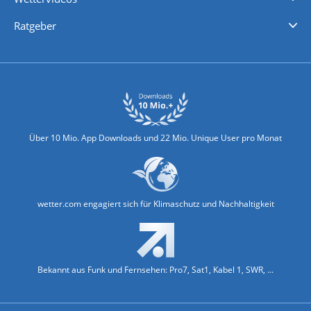
Nachrichten
Deutschlandwetter
Schweizwetter
Österreichwetter
Regionalwetter
Wetter in Europa
Wetter Weltweit
Wetterlexikon
Promi-News
Ratgeber
Biowetter
Glätteindex
Reiseziel Finder
Erkältungswetter
Klima & Umwelt
Über 10 Mio. App Downloads und 22 Mio. Unique User pro Monat
wetter.com engagiert sich für Klimaschutz und Nachhaltigkeit
Bekannt aus Funk und Fernsehen: Pro7, Sat1, Kabel 1, SWR, ...