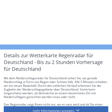
Details zur Wetterkarte
Regenradar für
Deutschland - Bis zu 2 Stunden Vorhersage
für Deutschland
Mit dem Niederschlagsradar für Deutschland sehen Sie, wo gerade
Niederschlag in Form von Regen oder Schnee fällt. Alle 5 Minuten erhalten
wir ein neues Radarbild. Durch den zeitlichen Verlauf erkennen Sie die
Zugbahn der Niederschlagsgebiete über Deutschland. Somit kann
eingeschätzt werden, ob demnächst an einem bestimmten Ort mit
Niederschlägen gerechnet werden muss oder nicht.
Das Regenradar zeigt Ihnen nicht nur, wo es nass wird und ob Sie einen
Regenschirm brauchen, sondern gibt Ihnen zusätzlich Informationen über
mehr Informationen anzeigen
die Niederschlagsintensität. Diese bezieht sich laut offiziellen Richtlinien