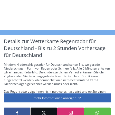
Details zur Wetterkarte
Regenradar für
Deutschland - Bis zu 2 Stunden Vorhersage
für Deutschland
Mit dem Niederschlagsradar für Deutschland sehen Sie, wo gerade
Niederschlag in Form von Regen oder Schnee fällt. Alle 5 Minuten erhalten
wir ein neues Radarbild. Durch den zeitlichen Verlauf erkennen Sie die
Zugbahn der Niederschlagsgebiete über Deutschland. Somit kann
eingeschätzt werden, ob demnächst an einem bestimmten Ort mit
Niederschlägen gerechnet werden muss oder nicht.
Das Regenradar zeigt Ihnen nicht nur, wo es nass wird und ob Sie einen
Regenschirm brauchen, sondern gibt Ihnen zusätzlich Informationen über
mehr Informationen anzeigen
die Niederschlagsintensität. Diese bezieht sich laut offiziellen Richtlinien
jeweils auf die Niederschlagsmenge in l/m² pro Stunde Regen- bzw.
Schneefall. Die 6 Stufen sind wie folgt gegliedert: Die hellen Blautöne
symbolisieren leichte bis mäßige Regen- bzw. Schneefälle mit einer
Intensität bis 8.1 l/m² pro Stunde. Dunkelblau repräsentiert mäßige bis