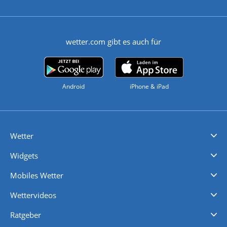
wetter.com gibt es auch für
Android
iPhone & iPad
Wetter
Videovorhersagen
Kolumnen
Unwetterwarnungen
wetter.com Deutschland
wetter.com Schweiz
wetter.com Österreich
Werben
Homepage Widget
Wetter API
Wetter- und Geodaten - meteonomiqs.com
tiempo.es
meteos24.fr
ilmeteo24.it
pogoda24.pl
weather24.co.uk
Widgets
Regenradar
Windgeschwindigkeiten
Temperatur
Sonnenschein
Wassertemperatur
Mobiles Wetter
iPhone Wetter
iPad Wetter
Android Wetter
Wettervideos
Nachrichten
Deutschlandwetter
Schweizwetter
Österreichwetter
Regionalwetter
Wetter in Europa
Wetter Weltweit
Wetterlexikon
Promi-News
Ratgeber
Biowetter
Glätteindex
Reiseziel Finder
Erkältungswetter
Klima & Umwelt