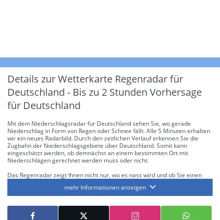
Details zur Wetterkarte
Regenradar für
Deutschland - Bis zu 2 Stunden Vorhersage
für Deutschland
Mit dem Niederschlagsradar für Deutschland sehen Sie, wo gerade
Niederschlag in Form von Regen oder Schnee fällt. Alle 5 Minuten erhalten
wir ein neues Radarbild. Durch den zeitlichen Verlauf erkennen Sie die
Zugbahn der Niederschlagsgebiete über Deutschland. Somit kann
eingeschätzt werden, ob demnächst an einem bestimmten Ort mit
Niederschlägen gerechnet werden muss oder nicht.
Das Regenradar zeigt Ihnen nicht nur, wo es nass wird und ob Sie einen
Regenschirm brauchen, sondern gibt Ihnen zusätzlich Informationen über
mehr Informationen anzeigen
die Niederschlagsintensität. Diese bezieht sich laut offiziellen Richtlinien
jeweils auf die Niederschlagsmenge in l/m² pro Stunde Regen- bzw.
Schneefall. Die 6 Stufen sind wie folgt gegliedert: Die hellen Blautöne
symbolisieren leichte bis mäßige Regen- bzw. Schneefälle mit einer
Intensität bis 8.1 l/m² pro Stunde. Dunkelblau repräsentiert mäßige bis