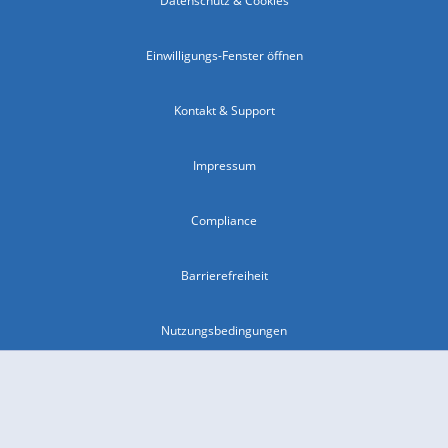
Datenschutz & Cookies
Einwilligungs-Fenster öffnen
Kontakt & Support
Impressum
Compliance
Barrierefreiheit
Nutzungsbedingungen
© 2026 wetter.com Group GmbH - alle Rechte vorbehalten