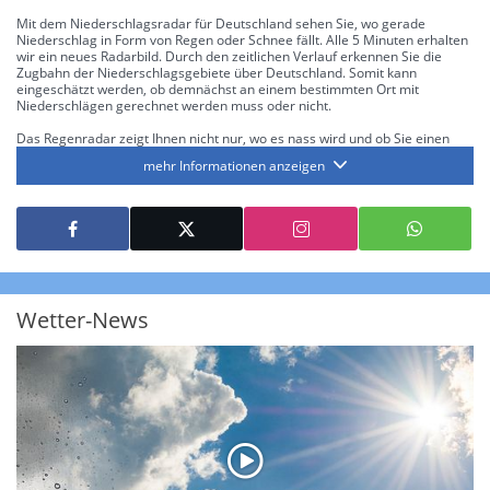
Mit dem Niederschlagsradar für Deutschland sehen Sie, wo gerade
Niederschlag in Form von Regen oder Schnee fällt. Alle 5 Minuten erhalten
wir ein neues Radarbild. Durch den zeitlichen Verlauf erkennen Sie die
Zugbahn der Niederschlagsgebiete über Deutschland. Somit kann
eingeschätzt werden, ob demnächst an einem bestimmten Ort mit
Niederschlägen gerechnet werden muss oder nicht.
Das Regenradar zeigt Ihnen nicht nur, wo es nass wird und ob Sie einen
Regenschirm brauchen, sondern gibt Ihnen zusätzlich Informationen über
mehr Informationen anzeigen
die Niederschlagsintensität. Diese bezieht sich laut offiziellen Richtlinien
jeweils auf die Niederschlagsmenge in l/m² pro Stunde Regen- bzw.
Schneefall. Die 6 Stufen sind wie folgt gegliedert: Die hellen Blautöne
symbolisieren leichte bis mäßige Regen- bzw. Schneefälle mit einer
Intensität bis 8.1 l/m² pro Stunde. Dunkelblau repräsentiert mäßige bis
starke Niederschläge bis 35 l/m² pro Stunde. Hier können bereits Gewitter
auftreten. Extreme bzw. unwetterartige Niederschlagsereignisse mit
heftigen Gewittern, Starkregen, Hagel oder Graupel werden in Orange und
Rot dargestellt. Die oberste Kategorie der Farbskala gibt Niederschläge mit
Wetter-News
über 150 l/m² pro Stunde an. Solche
Niederschlagsintensitäten
treten
ausschließlich bei Regen, nicht bei Schneefall auf.
Neben der Niederschlagsintensität kann auch die Zuggeschwindigkeit der
Niederschlagsgebiete und damit die Niederschlagsdauer abgeschätzt
werden. Neben der 5-minütigen Radaraufzeichnung gibt es eine
Niederschlagsprognose
für die nächsten 2 Stunden. So sehen Sie genau,
wann und wo in Deutschland mit Regen oder Schneefall zu rechnen ist bzw.
kennen zu jeder Zeit den genauen Verlauf einer Niederschlagsfront.