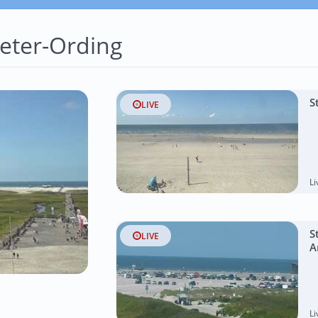
eter-Ording
S
LIVE
L
S
LIVE
A
L