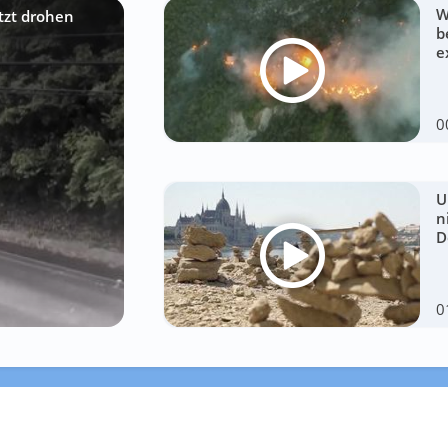
W
etzt drohen
b
e
0
U
n
D
0