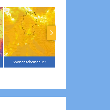
Sonnenscheindauer
Temperaturen