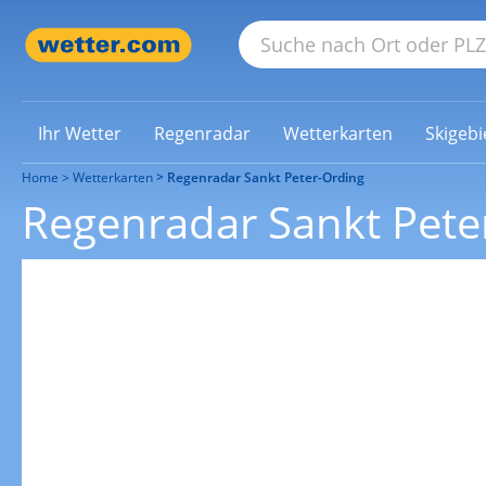
Ihr Wetter
Regenradar
Wetterkarten
Skigebi
Home
Wetterkarten
Regenradar Sankt Peter-Ording
Regenradar Sankt Pete