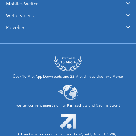
Mobiles Wetter
iPhone Wetter
iPad Wetter
Android Wetter
Wettervideos
Nachrichten
Deutschlandwetter
Schweizwetter
Österreichwetter
Regionalwetter
Wetter in Europa
Wetter Weltweit
Wetterlexikon
Promi-News
Ratgeber
Biowetter
Glätteindex
Reiseziel Finder
Erkältungswetter
Klima & Umwelt
Über 10 Mio. App Downloads und 22 Mio. Unique User pro Monat
wetter.com engagiert sich für Klimaschutz und Nachhaltigkeit
Bekannt aus Funk und Fernsehen: Pro7, Sat1, Kabel 1, SWR, ...