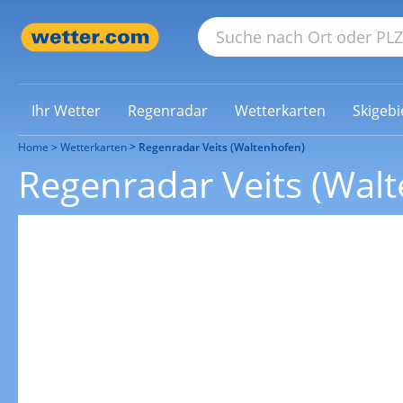
Ihr Wetter
Regenradar
Wetterkarten
Skigebi
Home
Wetterkarten
Regenradar Veits (Waltenhofen)
Regenradar Veits (Wal