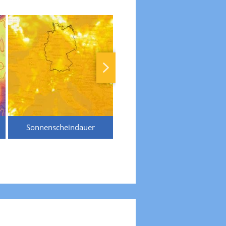
Sonnenscheindauer
Temperaturen