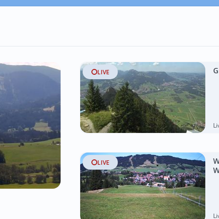
G
LIVE
L
W
LIVE
W
L