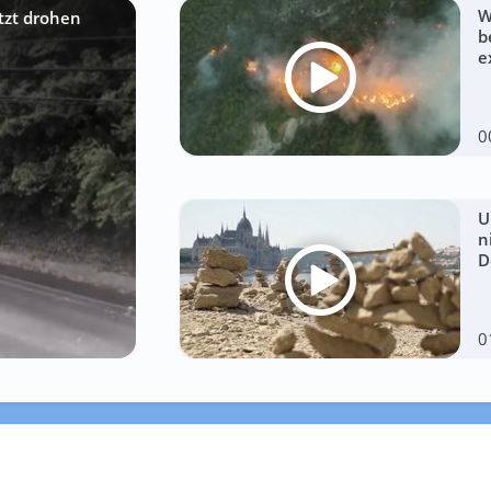
W
etzt drohen
b
e
0
U
n
D
0