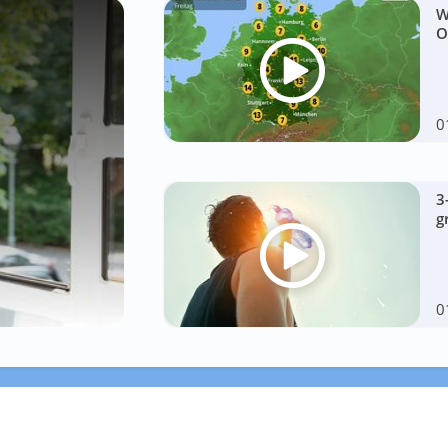
W
O
0
3
g
0