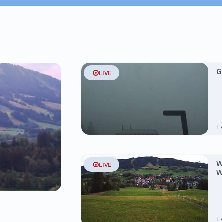
G
LIVE
L
W
LIVE
W
L