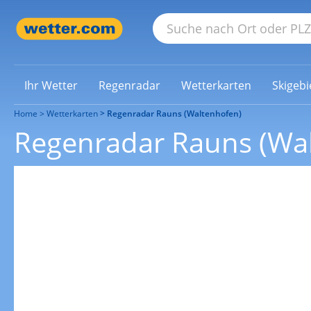
Ihr Wetter
Regenradar
Wetterkarten
Skigebi
Home
Wetterkarten
Regenradar Rauns (Waltenhofen)
Regenradar Rauns (Wa