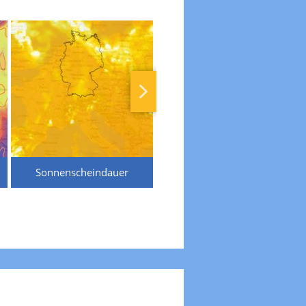
Sonnenscheindauer
Temperaturen