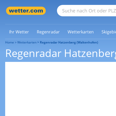
Ihr Wetter
Regenradar
Wetterkarten
Skigebi
Home
Wetterkarten
Regenradar Hatzenberg (Waltenhofen)
Regenradar Hatzenber