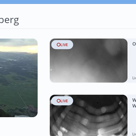
berg
O
LIVE
L
W
LIVE
W
L