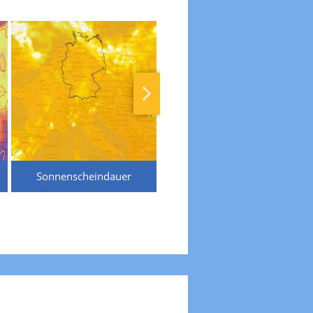
Sonnenscheindauer
Temperaturen