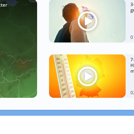
3
tter
g
0
7
H
m
0