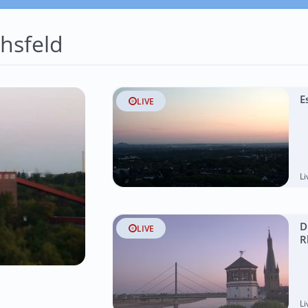
hsfeld
E
LIVE
L
D
LIVE
R
L