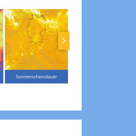
Sonnenscheindauer
Temperaturen