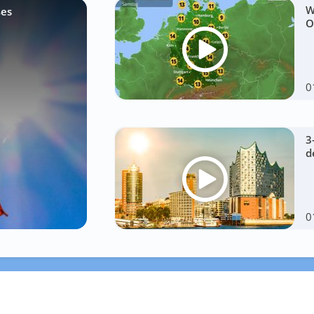
W
ßes
O
0
3
d
0