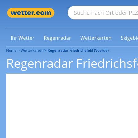
Ihr Wetter
Regenradar
Wetterkarten
Skigebi
Home
Wetterkarten
Regenradar Friedrichsfeld (Voerde)
Regenradar Friedrichsf